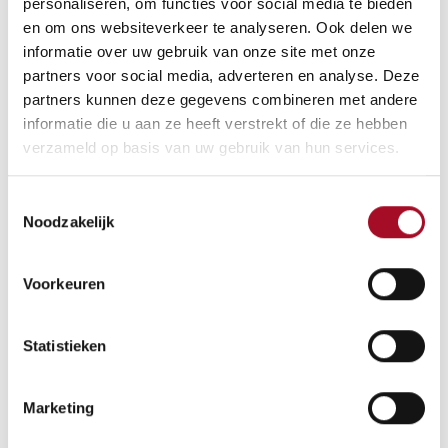
personaliseren, om functies voor social media te bieden
zoals wortel, komkommer, courgette, wortel.
en om ons websiteverkeer te analyseren. Ook delen we
En probeer zeker eens flinterdunne schilfertjes te maken
informatie over uw gebruik van onze site met onze
van een blok parmigiano of grana padanokaas.
partners voor social media, adverteren en analyse. Deze
partners kunnen deze gegevens combineren met andere
46,55
€
informatie die u aan ze heeft verstrekt of die ze hebben
verzameld op basis van uw gebruik van hun services.
Aan winkelmandje toevoegen
Toestemmingsselectie
Noodzakelijk
Algemene voorwaarden
Voorkeuren
Geld-terug-garantie van 30 dagen
Verzending: 2-3 werkdagen
Statistieken
Marketing