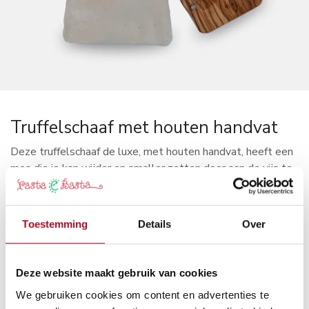
Truffelschaaf met houten handvat
Deze truffelschaaf de luxe, met houten handvat, heeft een
mes die je kan wijder en smaller zetten door aan de vijs te
draaien.
Zo kan je zelf beslissen of de truffelschilfers dik of dun
Toestemming
Details
Over
moeten zijn.
Witte wintertruffel wordt bijvoorbeeld veel dunner
geschaafd dan de zwarte truffel.
Deze website maakt gebruik van cookies
We gebruiken cookies om content en advertenties te
Kan ook gebruikt worden om andere groenten te schilferen