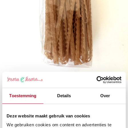
RICCIOLINA GERME DI GRANO E
Toestemming
Details
Over
FIBRA
250 gr
Deze website maakt gebruik van cookies
We gebruiken cookies om content en advertenties te
Huis: Antico Pastificio Morelli