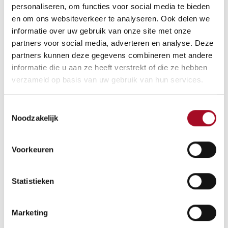
personaliseren, om functies voor social media te bieden
Deze gekartelde pasta is gemaakt van volkoren en vezels,
en om ons websiteverkeer te analyseren. Ook delen we
gezond!
informatie over uw gebruik van onze site met onze
partners voor social media, adverteren en analyse. Deze
Lekker met ragù of ratatouille of caponata siciliana
partners kunnen deze gegevens combineren met andere
5,10
€
informatie die u aan ze heeft verstrekt of die ze hebben
verzameld op basis van uw gebruik van hun services.
Aan winkelmandje toevoegen
Toestemmingsselectie
Noodzakelijk
Voorkeuren
Algemene voorwaarden
Geld-terug-garantie van 30 dagen
Verzending: 2-3 werkdagen
Statistieken
Marketing