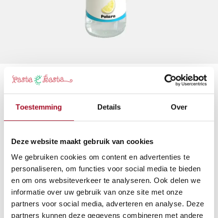
Polara frisdrank acqua gassosa
gusto limone
Toestemming
Details
Over
Huis: Polara Sicilia
Deze sprankelende frisdrank van water met citroen is een
Deze website maakt gebruik van cookies
artisanaal authentiek verfrissend drankje uit Sicilië.
We gebruiken cookies om content en advertenties te
personaliseren, om functies voor social media te bieden
1,70
€
en om ons websiteverkeer te analyseren. Ook delen we
informatie over uw gebruik van onze site met onze
Aan winkelmandje toevoegen
partners voor social media, adverteren en analyse. Deze
partners kunnen deze gegevens combineren met andere