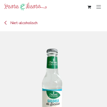
Overslaan naar inhoud
Niet-alcoholisch