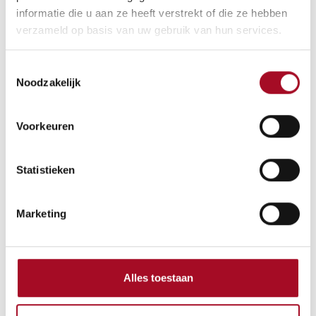
informatie die u aan ze heeft verstrekt of die ze hebben
verzameld op basis van uw gebruik van hun services.
Algemene voorwaarden
Geld-terug-garantie van 30 dagen
Toestemmingsselectie
Verzending: 2-3 werkdagen
Noodzakelijk
Voorkeuren
Statistieken
Marketing
Alles toestaan