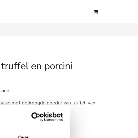
truffel en porcini
cane.
ibusje met gedroogde poeder van truffel, van
pignons.
.
Over