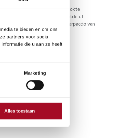
kt eitje, op een omelet, op gekookte
uffel, op risotto truffel, op gegrilde of
llo tonnato zonder kappers, op carpaccio van
 media te bieden en om ons
ze partners voor social
nformatie die u aan ze heeft
Aan winkelmandje toevoegen
Marketing
 30 dagen
en
Alles toestaan