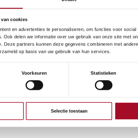
een zacht-of hardgekoo
aardappelen, op pasta tr
 van cookies
gestoomde vis, op vite
ent en advertenties te personaliseren, om functies voor social
rundsvlees….
. Ook delen we informatie over uw gebruik van onze site met on
10,50
€
e. Deze partners kunnen deze gegevens combineren met andere i
erzameld op basis van uw gebruik van hun services.
Voorkeuren
Statistieken
Algemene voorwaarden
Geld-terug-garantie van
Verzending: 2-3 werkdag
Selectie toestaan