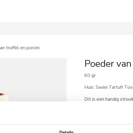
s
Recepten
n truffel en porcini
Poeder van 
60 gr
Huis: Savini Tartufi Tos
Dit is een handig stroo
porcini en andere cham
Onmisbaar in de keuken
Te gebruiken op:
Details