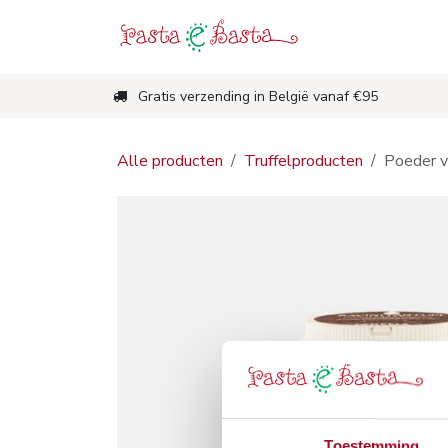
Overslaan naar inhoud
Shop
Nieuw
Gratis verzending in België vanaf €95
Alle producten
Truffelproducten
Poeder va
Toestemming