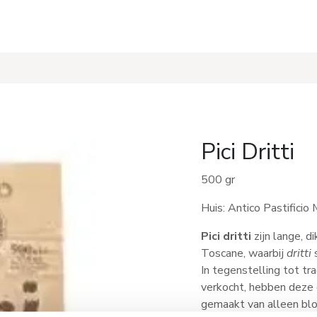
s
Recepten
Pici Dritti
500 gr
Huis: Antico Pastificio
Pici dritti
zijn lange, d
Toscane, waarbij
dritti
s
In tegenstelling tot tra
verkocht, hebben deze 
gemaakt van alleen bl