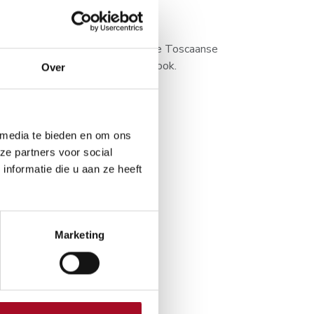
n.
sauzen of de typische traditionele Toscaanse
en, olijfolie en heel veel knoflook.
Over
Aan winkelmandje toevoegen
 media te bieden en om ons
ze partners voor social
nformatie die u aan ze heeft
 30 dagen
Marketing
en