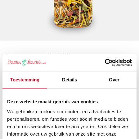
Korte linten in 6 kleuren
250 gr
Toestemming
Details
Over
Huis: Antico Pastificio Morelli Toscane.
Deze linten zijn als veters. Stringhette is de vertaling van
veters.
Deze website maakt gebruik van cookies
We gebruiken cookies om content en advertenties te
Lekker om er een koude pastasalade mee te maken veel
personaliseren, om functies voor social media te bieden
groentjes.
en om ons websiteverkeer te analyseren. Ook delen we
5,40
€
informatie over uw gebruik van onze site met onze