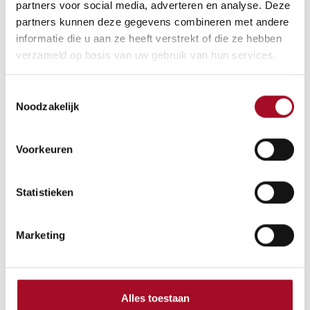
partners voor social media, adverteren en analyse. Deze
partners kunnen deze gegevens combineren met andere
Aan winkelmandje toevoegen
informatie die u aan ze heeft verstrekt of die ze hebben
verzameld op basis van uw gebruik van hun services.
Toestemmingsselectie
Algemene voorwaarden
Noodzakelijk
Geld-terug-garantie van 30 dagen
Verzending: 2-3 werkdagen
Voorkeuren
Statistieken
Marketing
Alles toestaan