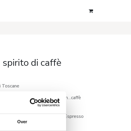
 spirito di caffè
li Toscane
 als “shotje” in een koffie gedaan…caffè
hoofdingrediënt voor de cocktail Espresso
Over