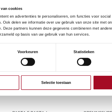
27,50
€
 van cookies
ent en advertenties te personaliseren, om functies voor social
. Ook delen we informatie over uw gebruik van onze site met on
e. Deze partners kunnen deze gegevens combineren met andere i
erzameld op basis van uw gebruik van hun services.
Algemene voorwaarden
Geld-terug-garantie van
Voorkeuren
Statistieken
Verzending: 2-3 werkdag
Selectie toestaan