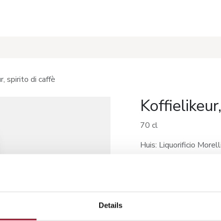
s
Recepten
r, spirito di caffè
Koffielikeur,
70 cl
Huis: Liquorificio Morel
Deze koffielikeur wordt
corretto.
Maar is zeker ook het 
Details
Martini.