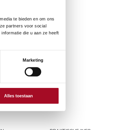
 media te bieden en om ons
Aan winkelmandje toevoegen
ze partners voor social
nformatie die u aan ze heeft
 30 dagen
Marketing
en
Alles toestaan