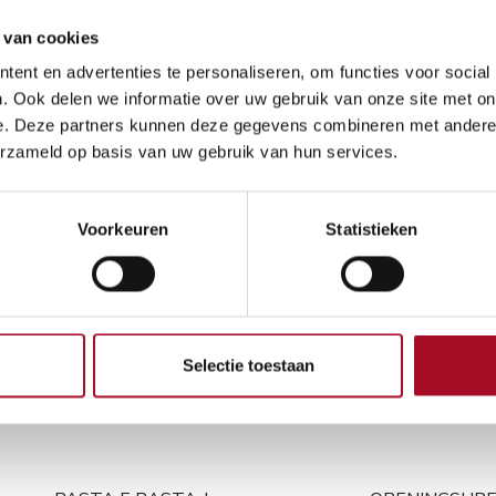
29,95
€
 van cookies
ent en advertenties te personaliseren, om functies voor social
. Ook delen we informatie over uw gebruik van onze site met on
e. Deze partners kunnen deze gegevens combineren met andere i
erzameld op basis van uw gebruik van hun services.
Algemene voorwaarden
Voorkeuren
Statistieken
Geld-terug-garantie van
Verzending: 2-3 werkdag
Selectie toestaan