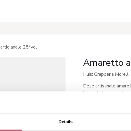
s
Recepten
artigianale 28°vol
Amaretto ar
Huis: Grapperia Morell
Deze artisanale amaret
ingrediënten en de basi
Lekker om tiramisu me
Wordt uiteraard ook ged
Details
Als variant met een bee