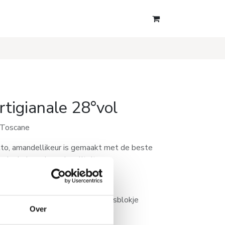
tigianale 28°vol
i Toscane
to, amandellikeur is gemaakt met de beste
salcohol van hoge kwaliteit.
e te maken.
ronken als digestief, met een ijsblokje
Over
tje vers citroensap.