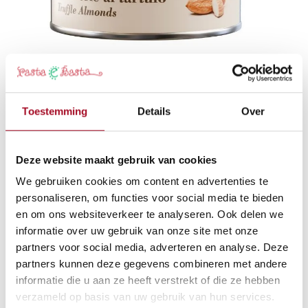
Amandelnootjes met truffelsmaak
Toestemming
Details
Over
50 gr
5,50
€
Deze website maakt gebruik van cookies
We gebruiken cookies om content en advertenties te
personaliseren, om functies voor social media te bieden
Aan winkelmandje toevoegen
en om ons websiteverkeer te analyseren. Ook delen we
informatie over uw gebruik van onze site met onze
partners voor social media, adverteren en analyse. Deze
partners kunnen deze gegevens combineren met andere
Algemene voorwaarden
informatie die u aan ze heeft verstrekt of die ze hebben
Geld-terug-garantie van 30 dagen
verzameld op basis van uw gebruik van hun services.
Verzending: 2-3 werkdagen