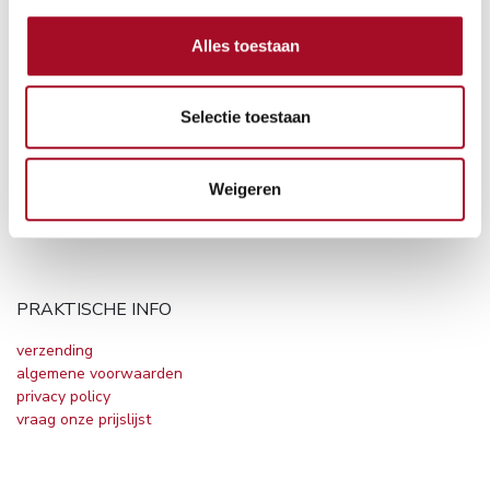
BE 0869.911.638
info@pastaebasta.be
Alles toestaan
0475632036
Selectie toestaan
OPENINGSUREN
vrijdag 9u30 tot 12u30
Weigeren
zaterdag 9u30 tot 12u30
PRAKTISCHE INFO
verzending
algemene voorwaarden
privacy policy
vraag onze prijslijst