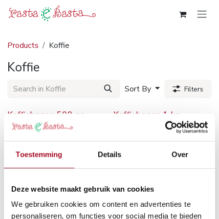
Skip to Content
Products
Koffie
Koffie
Sort By
Filters
Koffiebonen 500 gr
Koffiebonen 1 kg
15.50
€
28.00
€
Toestemming
Details
Over
Deze website maakt gebruik van cookies
We gebruiken cookies om content en advertenties te
personaliseren, om functies voor social media te bieden