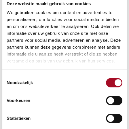
Deze website maakt gebruik van cookies
3 personen
We gebruiken cookies om content en advertenties te
personaliseren, om functies voor social media te bieden
Linguine met mossels en
en om ons websiteverkeer te analyseren. Ook delen we
arrabbiata saus
informatie over uw gebruik van onze site met onze
partners voor social media, adverteren en analyse. Deze
partners kunnen deze gegevens combineren met andere
informatie die u aan ze heeft verstrekt of die ze hebben
Ingrediënten
: 250 gr linguine van Morelli, 1 kg mossels, 2
verzameld op basis van uw gebruik van hun services.
teentjes look, witte wijn, platte peterselie, olijfolie extra
vierge, 1 bokaaltje arrabbiata saus van Tudia 350 ml.
Toestemmingsselectie
Werkwijze
: Stoom de mosselen met witte wijn. Haal ze
Noodzakelijk
uit de schelp. Kook de linguine beetgaar.
Snijd de lookteentjes fijn en fruit ze aan in een goeie scheut
Voorkeuren
olijfolie extra vierge in een brede pan.
Doe de mosseltjes erbij en 3 eetlepels per persoon van de
Statistieken
arrabbiata-saus.